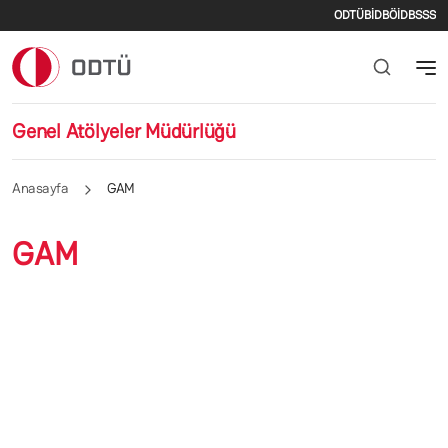
İkincil m
Ana içeriğe atla
ODTÜ
BİDB
ÖİDB
SSS
Genel Atölyeler Müdürlüğü
Anasayfa
GAM
GAM